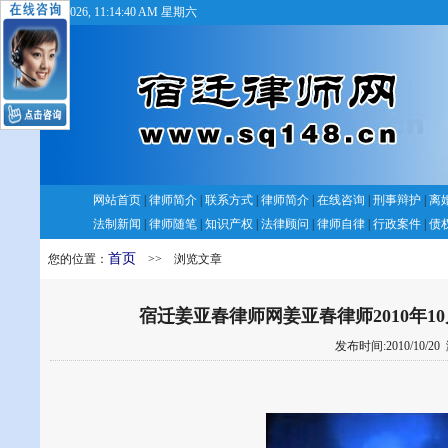
8/8/2026, 11:14:41 AM 星期六
网站首页
|
律师简介
|
联系方式
|
律师简介
|
在线咨询
|
刑事辩护
|
离
法制新闻
|
律师随笔
|
知识产权
|
法律顾问
|
律师自律
|
行政案件
|
债
首页
您的位置：
>> 浏览文章
宿迁姜亚春律师网姜亚春律师2010年
发布时间:2010/10/20