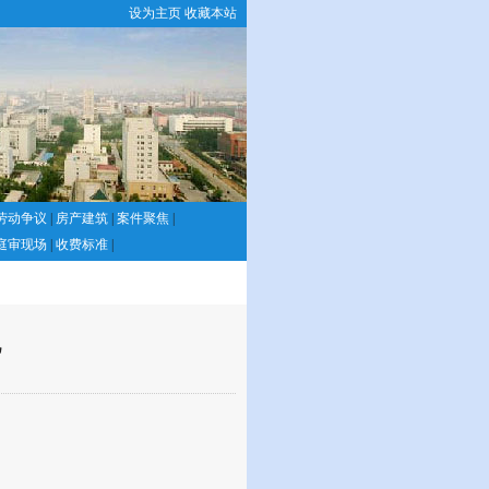
设为主页
收藏本站
劳动争议
|
房产建筑
|
案件聚焦
|
庭审现场
|
收费标准
|
见