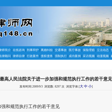
律师简介
|
在线咨询
|
刑事辩护
|
离婚纠纷
|
交通事故
|
医疗事故
|
保险理赔
|
立法动态
|
法律顾问
|
律师自律
|
行政案件
|
债权债务
|
强制执行
|
成功案例
|
采访视频
|
动漫视频
|
最高人民法院关于进一步加强和规范执行工作的若干意
大
中
小
发布时间:2009/9/3
浏览数: 8297 次
浏览字体:[
]
加强和规范执行工作的若干意见