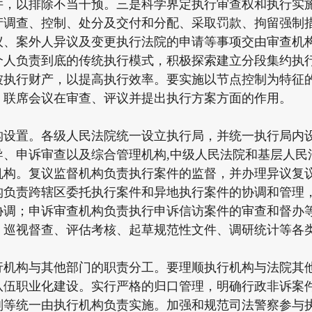
件，以排除不当干预。三是科学界定执行审查权和执行实
产调查、控制、处分及交付和分配、采取罚款、拘留强制
议、案外人异议及变更执行法院的申请等事项交由审查机
个人负责到底的传统执行模式，积极探索建立分段集约执
被执行财产，以提高执行效率。要实施以节点控制为特征
）联席会议在审查、评议并提出执行方案方面的作用。
置。各级人民法院统一设立执行局，并统一执行局内设
导、申诉审查以及综合管理机构,中级人民法院和基层人民
机构。复议监督机构负责执行案件的监督，并办理异议复
构负责跨辖区委托执行案件和异地执行案件的协调和管理
协调；申诉审查机构负责执行申诉信访案件的审查和督办
、巡视督查、评估考核、起草规范性文件、调研统计等各
构与其他部门的职责分工。要理顺执行机构与法院其他
队伍职业化建设。实行严格的归口管理，明确行政非诉案件
刑等统一由执行机构负责实施。加强和规范司法警察参与