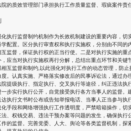
法院的质效管理部门承担执行工作质量监督、瑕疵案件责
制
执行监督制约机制作为长效机制建设的重要内容，切实
科学配置。区分执行审查权和执行实施权，分别由不同的
相互监督，保证执行权的正当行使。二是对执行实施的重
外，应当对执行实施权再行分解，总结出重点环节和关键
强相互监督和制约,以此强化对执行工作的动态管理，防止
力度。认真实施、严格落实修改后的民事诉讼法，通过办
法院提级执行、指定执行、交叉执行等途径，纠正违法执
进一步实行执行公开，自觉接受执行各方当事人的监督。
送达执行文书时公布或告知举报电话、当事人正当参与执
息化手段和网络增强执行工作透明度，严禁暗箱操作，切
枉法、权钱交易、违法干预办案等问题的发生，确保执行
工作的监督。完善党委、人大、舆论等各类监督机制，探