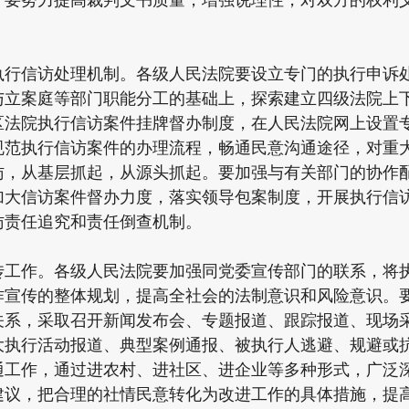
；要努力提高裁判文书质量，增强说理性，对双方的权利
。
信访处理机制。各级人民法院要设立专门的执行申诉处
与立案庭等部门职能分工的基础上，探索建立四级法院上
区法院执行信访案件挂牌督办制度，在人民法院网上设置专
规范执行信访案件的办理流程，畅通民意沟通途径，对重
访，从基层抓起，从源头抓起。要加强与有关部门的协作
加大信访案件督办力度，落实领导包案制度，开展执行信
访责任追究和责任倒查机制。
作。各级人民法院要加强同党委宣传部门的联系，将执
作宣传的整体规划，提高全社会的法制意识和风险意识。
关系，采取召开新闻发布会、专题报道、跟踪报道、现场
大执行活动报道、典型案例通报、被执行人逃避、规避或
通工作，通过进农村、进社区、进企业等多种形式，广泛
建议，把合理的社情民意转化为改进工作的具体措施，提